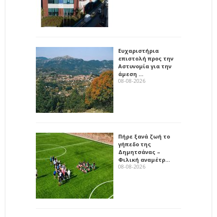
Ευχαριστήρια
επιστολή προς την
Αστυνομία για την
άμεση …
08-08-2026
Πήρε ξανά ζωή το
γήπεδο της
Δημητσάνας –
Φιλική αναμέτρ…
08-08-2026