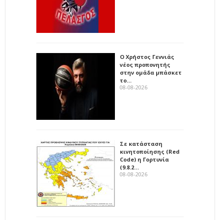
Ο Χρήστος Γεννιάς
νέος προπονητής
στην ομάδα μπάσκετ
το…
08-08-2026
Σε κατάσταση
κινητοποίησης (Red
Code) η Γορτυνία
(9.8.2…
08-08-2026