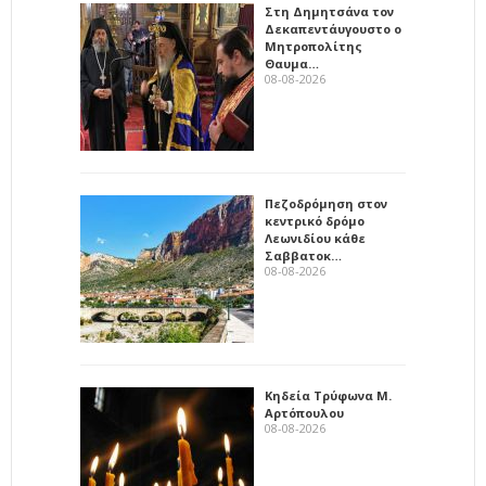
Στη Δημητσάνα τον
Δεκαπεντάυγουστο ο
Μητροπολίτης
Θαυμα…
08-08-2026
Πεζοδρόμηση στον
κεντρικό δρόμο
Λεωνιδίου κάθε
Σαββατοκ…
08-08-2026
Κηδεία Τρύφωνα Μ.
Αρτόπουλου
08-08-2026