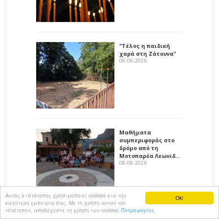
"Τέλος η παιδική
χαρά στη Ζάτουνα"
08-08-2026
Μαθήματα
συμπεριφοράς στο
δρόμο από τη
Μοτοπαρέα Λεωνιδ…
08-08-2026
Αυτός ο ιστότοπος χρησιμοποιεί cookies για την
Ok!
καλύτερη εμπειρία σας. Με τη χρήση αυτού του
ιστότοπου, αποδέχεστε τη χρήση των cookies.
Πληροφορίες
Σύλλογος