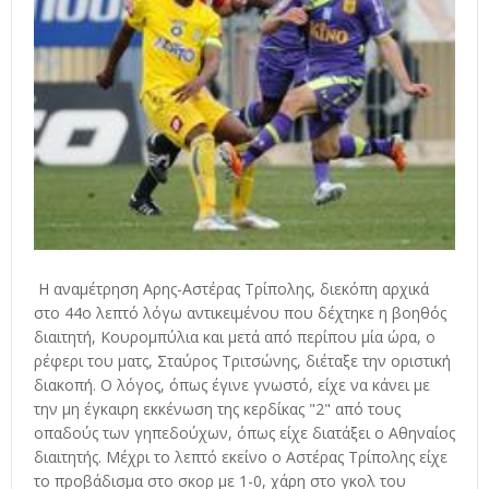
Η αναμέτρηση Αρης-Αστέρας Τρίπολης, διεκόπη αρχικά
στο 44ο λεπτό λόγω αντικειμένου που δέχτηκε η βοηθός
διαιτητή, Κουρομπύλια και μετά από περίπου μία ώρα, ο
ρέφερι του ματς, Σταύρος Τριτσώνης, διέταξε την οριστική
διακοπή. Ο λόγος, όπως έγινε γνωστό, είχε να κάνει με
την μη έγκαιρη εκκένωση της κερδίκας "2" από τους
οπαδούς των γηπεδούχων, όπως είχε διατάξει ο Αθηναίος
διαιτητής. Μέχρι το λεπτό εκείνο ο Αστέρας Τρίπολης είχε
το προβάδισμα στο σκορ με 1-0, χάρη στο γκολ του