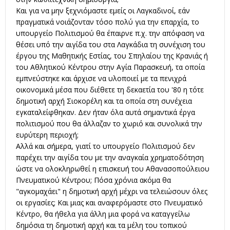
Και για να μην ξεχνιόμαστε εμείς οι Λαγκαδινοί, εάν
πραγματικά νοιάζονταν τόσο πολύ για την επαρχία, το
υπουργείο Πολιτισμού θα έπαιρνε π.χ. την απόφαση να
θέσει υπό την αιγίδα του στα Λαγκάδια τη συνέχιση του
έργου της Μαθητικής Εστίας, του Σπηλαίου της Κρανιάς ή
του Αθλητικού Κέντρου στην Αγία Παρασκευή, τα οποία
εμπνεύστηκε και άρχισε να υλοποιεί με τα πενιχρά
οικονομικά μέσα που διέθετε τη δεκαετία του '80 η τότε
δημοτική αρχή Σιοκορέλη και τα οποία στη συνέχεια
εγκαταλείφθηκαν. Δεν ήταν όλα αυτά σημαντικά έργα
πολιτισμού που θα άλλαζαν το χωριό και συνολικά την
ευρύτερη περιοχή;
Αλλά και σήμερα, γιατί το υπουργείο Πολιτισμού δεν
παρέχει την αιγίδα του με την αναγκαία χρηματοδότηση
ώστε να ολοκληρωθεί η επισκευή του Αθανασοπούλειου
Πνευματικού Κέντρου; Πόσα χρόνια ακόμα θα
"αγκομαχάει" η δημοτική αρχή μέχρι να τελειώσουν όλες
οι εργασίες; Και μιας και αναφερόμαστε στο Πνευματικό
Κέντρο, θα ήθελα για άλλη μια φορά να καταγγείλω
δημόσια τη δημοτική αρχή και τα μέλη του τοπικού