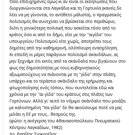
Όσο επιτυχημένες όμως κι αν είναι οι εκδηλώσεις που
διοργανώνονται στα Λαγκάδια και τη Γορτυνία (κανείς δε
λέει να μη γίνονται, το αντίθετο μάλιστα), ο πραγματικός
πολιτισμός θα συνεχίσει να βρίσκεται στο περιθώριο,
διότι η γενικότερη πολιτική που ασκείται τόσο από το
κράτος όσο κι από το δήμο, είτε με την "αιγίδα" του
υπουργείου Πολιτισμού είτε χωρίς, αποτρέπει τους
δημότες από την καθημερινή, ολόπλευρη ενασχόληση.
Κι επειδή οι μέρες παράγουν πολιτισμό σκανδάλων, ας
μην ξεχνάμε ότι εκτός από τα σκάνδαλα που βγαίνουν στο
φως της δημοσιότητας με τους κυβερνητικούς
αξιωματούχους να πιάνονται με τη "γίδα" στην πλάτη,
υπάρχει και το τεράστιο σκάνδαλο της ερήμωσης και
φτωχοποίησης ενός τόπου, που συντελείται εδώ και
χρόνια με την "αι-γίδα" του κράτους στις πλάτες των
Γορτύνιων. Αλλά γι' αυτό το νόμιμο σκάνδαλο που μοιάζει
με καλοστημένη "πα-γίδα" δε θα ακούσουμε ποτέ να μας
μιλάει η ΕΕ με τους... θεσμούς της.
(φώτο: η ανέγερση του Αθανασοπούλειου Πνευματικού
Κέντρου Λαγκαδίων, 1982)
Δρ. Βασίλης Σιοκορέλης