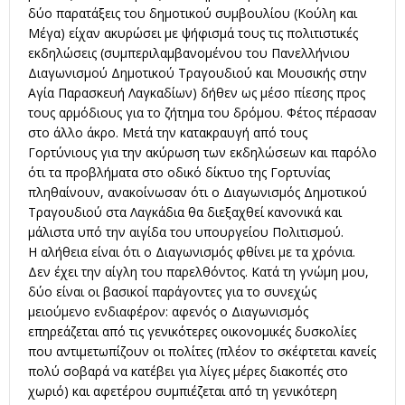
δύο παρατάξεις του δημοτικού συμβουλίου (Κούλη και
Μέγα) είχαν ακυρώσει με ψήφισμά τους τις πολιτιστικές
εκδηλώσεις (συμπεριλαμβανομένου του Πανελλήνιου
Διαγωνισμού Δημοτικού Τραγουδιού και Μουσικής στην
Αγία Παρασκευή Λαγκαδίων) δήθεν ως μέσο πίεσης προς
τους αρμόδιους για το ζήτημα του δρόμου. Φέτος πέρασαν
στο άλλο άκρο. Μετά την κατακραυγή από τους
Γορτύνιους για την ακύρωση των εκδηλώσεων και παρόλο
ότι τα προβλήματα στο οδικό δίκτυο της Γορτυνίας
πληθαίνουν, ανακοίνωσαν ότι ο Διαγωνισμός Δημοτικού
Τραγουδιού στα Λαγκάδια θα διεξαχθεί κανονικά και
μάλιστα υπό την αιγίδα του υπουργείου Πολιτισμού.
Η αλήθεια είναι ότι ο Διαγωνισμός φθίνει με τα χρόνια.
Δεν έχει την αίγλη του παρελθόντος. Κατά τη γνώμη μου,
δύο είναι οι βασικοί παράγοντες για το συνεχώς
μειούμενο ενδιαφέρον: αφενός ο Διαγωνισμός
επηρεάζεται από τις γενικότερες οικονομικές δυσκολίες
που αντιμετωπίζουν οι πολίτες (πλέον το σκέφτεται κανείς
πολύ σοβαρά να κατέβει για λίγες μέρες διακοπές στο
χωριό) και αφετέρου συμπιέζεται από τη γενικότερη