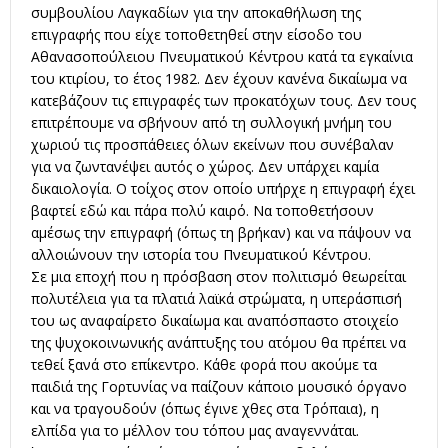
συμβουλίου Λαγκαδίων για την αποκαθήλωση της
επιγραφής που είχε τοποθετηθεί στην είσοδο του
Αθανασοπούλειου Πνευματικού Κέντρου κατά τα εγκαίνια
του κτιρίου, το έτος 1982. Δεν έχουν κανένα δικαίωμα να
κατεβάζουν τις επιγραφές των προκατόχων τους. Δεν τους
επιτρέπουμε να σβήνουν από τη συλλογική μνήμη του
χωριού τις προσπάθειες όλων εκείνων που συνέβαλαν
για να ζωντανέψει αυτός ο χώρος. Δεν υπάρχει καμία
δικαιολογία. Ο τοίχος στον οποίο υπήρχε η επιγραφή έχει
βαφτεί εδώ και πάρα πολύ καιρό. Να τοποθετήσουν
αμέσως την επιγραφή (όπως τη βρήκαν) και να πάψουν να
αλλοιώνουν την ιστορία του Πνευματικού Κέντρου.
Σε μια εποχή που η πρόσβαση στον πολιτισμό θεωρείται
πολυτέλεια για τα πλατιά λαϊκά στρώματα, η υπεράσπισή
του ως αναφαίρετο δικαίωμα και αναπόσπαστο στοιχείο
της ψυχοκοινωνικής ανάπτυξης του ατόμου θα πρέπει να
τεθεί ξανά στο επίκεντρο. Κάθε φορά που ακούμε τα
παιδιά της Γορτυνίας να παίζουν κάποιο μουσικό όργανο
και να τραγουδούν (όπως έγινε χθες στα Τρόπαια), η
ελπίδα για το μέλλον του τόπου μας αναγεννάται.