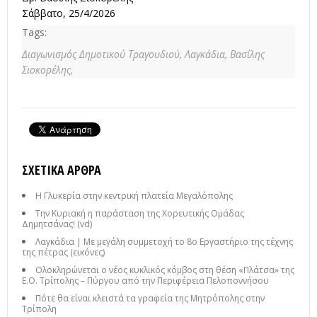
Σάββατο, 25/4/2026
Tags:
Διαγωνισμός Δημοτικού Τραγουδιού,
Λαγκάδια,
Βασίλης
Σιοκορέλης,
ΣΧΕΤΙΚΆ ΆΡΘΡΑ
Η Γλυκερία στην κεντρική πλατεία Μεγαλόπολης
Την Κυριακή η παράσταση της Χορευτικής Ομάδας
Δημητσάνας! (vd)
Λαγκάδια | Με μεγάλη συμμετοχή το 8ο Εργαστήριο της τέχνης
της πέτρας (εικόνες)
Ολοκληρώνεται ο νέος κυκλικός κόμβος στη θέση «Πλάτσα» της
Ε.Ο. Τρίπολης – Πύργου από την Περιφέρεια Πελοποννήσου
Πότε θα είναι κλειστά τα γραφεία της Μητρόπολης στην
Τρίπολη