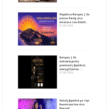
Παράλιο Άστρος | 2ο
Junior Party στο
πλαίσιο του Estell…
07-08-2026
Άστρος | Οι
καλοκαιρινές
μουσικές βραδιές
συνεχίζονται …
07-08-2026
Λαϊκή βραδιά με την
Κωνσταντίνα στο
Ροεινό!