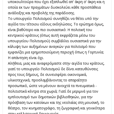
υποκουλτούρα που έχει εξαπλωθεί απ' άκρη σ' άκρη και η
οποία εκ των πραγμάτων δυσκολεύει κάθε προσπάθεια
ανάδειξης και προβολής της παράδοσης.
Το υπουργείο Πολιτισμού συνηθίζει να θέτει υπό την
αιγίδα του τέτοιου είδους εκδηλώσεις. Το ερώτημα όμως,
είναι βαθύτερο και πιο ουσιαστικό: Η πολιτική του
κεντρικού κράτους (όπως αυτή εκφράζεται μέσω του
υπουργείου Πολιτισμού) συμβάλλει ουσιαστικά για την
κάλυψη των αυξημένων αναγκών για πολιτισμό που
εμφανίζει μια ερημοποιούμενη περιοχή όπως η Γορτυνία;
Η απάντηση είναι όχι.
Αλήθεια, μιας και αναφερόμαστε στην αιγίδα του κράτους,
γιατί το υπουργείο Πολιτισμού δε δίνει κατευθύνσεις
προς τους δήμους, δε συνεισφέρει οικονομικά,
υλικοτεχνικά, προσλαμβάνοντας το απαραίτητο
προσωπικό, ώστε να μένουν ανοιχτά τα πνευματικά -
πολιτιστικά κέντρα στα χωριά; Γιατί δε μεριμνά για τον
εμπλουτισμό των δημοτικών βιβλιοθηκών, για την
πρόσβαση των κατοίκων και της νεολαίας στη μουσική, το
θέατρο, τον κινηματογράφο, τη ζωγραφική και γενικότερα
στην καλλιτεχνική δημιουργία;